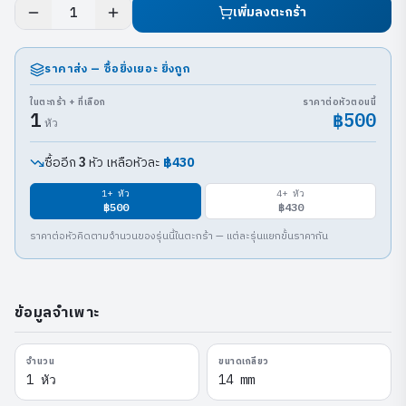
เพิ่มลงตะกร้า
1
ราคาส่ง — ซื้อยิ่งเยอะ ยิ่งถูก
ในตะกร้า + ที่เลือก
ราคาต่อหัวตอนนี้
1
฿500
หัว
ซื้ออีก
หัว เหลือหัวละ
฿430
3
1
+ หัว
4
+ หัว
฿500
฿430
ราคาต่อหัวคิดตามจำนวนของรุ่นนี้ในตะกร้า — แต่ละรุ่นแยกขั้นราคากัน
ข้อมูลจำเพาะ
จำนวน
ขนาดเกลียว
1 หัว
14 mm