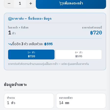
เพิ่มลงตะกร้า
1
ราคาส่ง — ซื้อยิ่งเยอะ ยิ่งถูก
ในตะกร้า + ที่เลือก
ราคาต่อหัวตอนนี้
1
฿720
หัว
ซื้ออีก
หัว เหลือหัวละ
฿595
3
1
+ หัว
4
+ หัว
฿720
฿595
ราคาต่อหัวคิดตามจำนวนของรุ่นนี้ในตะกร้า — แต่ละรุ่นแยกขั้นราคากัน
ข้อมูลจำเพาะ
จำนวน
ขนาดเกลียว
1 หัว
14 mm