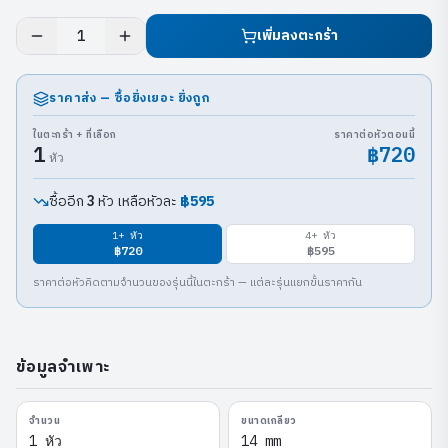
เพิ่มลงตะกร้า
1
ราคาส่ง — ซื้อยิ่งเยอะ ยิ่งถูก
ในตะกร้า + ที่เลือก
ราคาต่อหัวตอนนี้
1
฿720
หัว
ซื้ออีก
หัว เหลือหัวละ
฿595
3
1
+ หัว
4
+ หัว
฿720
฿595
ราคาต่อหัวคิดตามจำนวนของรุ่นนี้ในตะกร้า — แต่ละรุ่นแยกขั้นราคากัน
ข้อมูลจำเพาะ
จำนวน
ขนาดเกลียว
1 หัว
14 mm