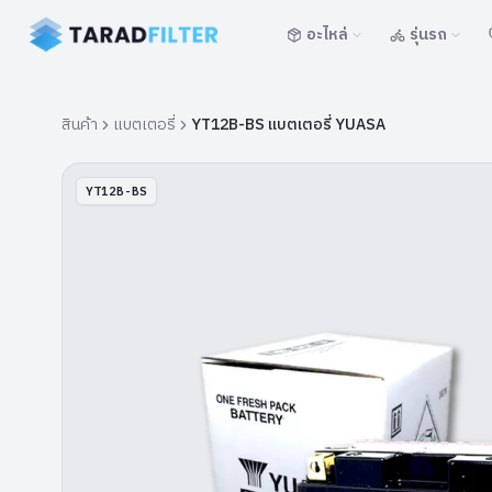
อะไหล่
รุ่นรถ
สินค้า
แบตเตอรี่
YT12B-BS แบตเตอรี่ YUASA
YT12B-BS