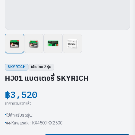
SKYRICH
ใช้ในไทย
2
รุ่น
HJ01 แบตเตอรี่ SKYRICH
฿3,520
ราคารวมแวทแล้ว
ใช้สำหรับรถรุ่น :
🏍 Kawasaki : KX450J KX250C