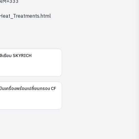
s&NM=333
_Heat_Treatments.html
่ลิเธียม SKYRICH
มันเครื่องพร้อมเปลี่ยนกรอง CF