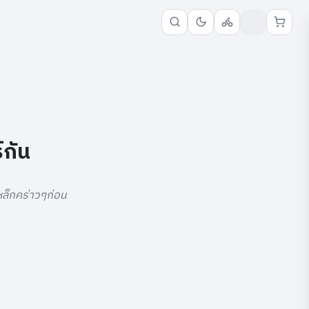
์กัน
เหล็กคร่าวๆก่อน