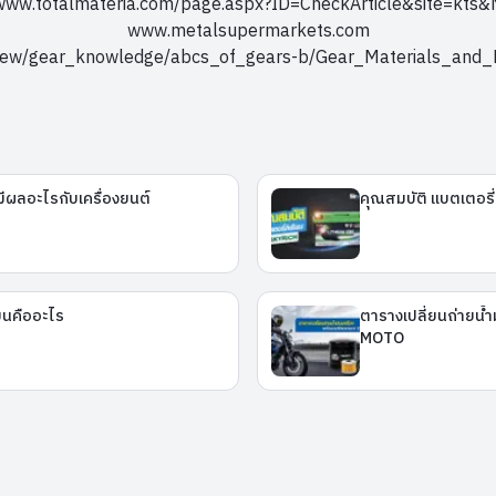
/www.totalmateria.com/page.aspx?ID=CheckArticle&site=kt
www.metalsupermarkets.com
/new/gear_knowledge/abcs_of_gears-b/Gear_Materials_and
นมีผลอะไรกับเครื่องยนต์
คุณสมบัติ แบตเตอรี
ียนคืออะไร
ตารางเปลี่ยนถ่ายน้ำ
MOTO