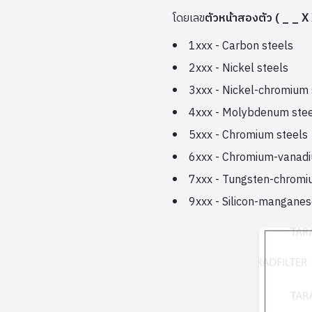
โดยเลข
ตัวหน้าสองตัว ( _ _ X
1xxx - Carbon steels
2xxx - Nickel steels
3xxx - Nickel-chromium 
4xxx - Molybdenum stee
5xxx - Chromium steels
6xxx - Chromium-vanadi
7xxx - Tungsten-chromi
9xxx - Silicon-manganes