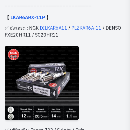
______________________________
【
LKAR6ARX-11P
】
✅ อัพเกรด : NGK
DILKAR6A11
/
PLZKAR6A-11
/ DENSO
FXE20HR11 / SC20HR11