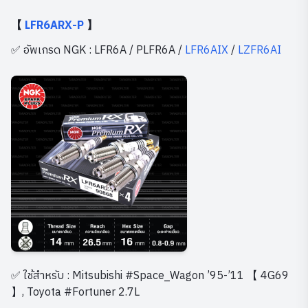
【
LFR6ARX-P
】
✅ อัพเกรด NGK : LFR6A / PLFR6A /
LFR6AIX
/
LZFR6AI
✅ ใช้สำหรับ : Mitsubishi #Space_Wagon ’95-’11 【 4G69
】, Toyota #Fortuner 2.7L