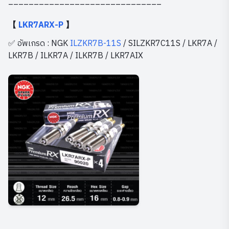
______________________________
【
LKR7ARX-P
】
✅ อัพเกรด : NGK
ILZKR7B-11S
/ SILZKR7C11S / LKR7A /
LKR7B / ILKR7A / ILKR7B / LKR7AIX