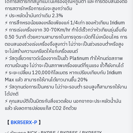
ได้การสตาร์ทที่สมูทแม้ในเครื่องอุณหภูมิต่ำ และการตอบสนองต่อ
การสตาร์ทหรือการเร่งจะสูงกว่าเดิม
⚡ ประหยัดน้ำมันกว่าเดิม 2.3%
⚡ การสึกหรอน้อยลงเหลือเพียงแค่ 1/4เท่า ของหัวเทียน Iridium
⚡ การเร่งเครื่องจาก 30-70Km/hr ทำได้เร็วกว่าหัวเทียนรุ่นอื่นถึง
0.50 วินาที ด้วยความสามารถในการจุดระเบิดที่ไม่เหมือนใคร การ
ตอบสนองช่วงเร่งเครื่องจึงสูงกว่า ไม่ว่าจะเป็นช่วงรอบต่ำหรือสูง
จะไม่สร้างความเครียดให้แก่เครื่องยนต์
⚡ วัสดุเขี้ยวกราวด์เนื่องจากเป็นขั้ว Platinum ทำให้ทนต่อสภาพ
ความร้อนสูง ไม่ว่าจะเป็นสภาพเครื่องยนต์ที่รุนแรง ขั้วก็ยังทนได้
⚡ ระยะเปลี่ยน 120,000กิโลเมตร หากเปรียบเทียบกับ Iridium
Max แล้ว สามารถใช้งานได้ยาวนานขึ้น 20%
⚡ วัสดุทนต่อการเป็นคราบ ไม่ว่าจะรอบต่ำ รอบสูงก็สามารถใช้งาน
ได้ปกติ
⚡ คุณสมบัติเป็นมิตรกับสิ่งแวดล้อม นอกจากจะประหยัดน้ำมัน
แล้ว ยังลดการปล่อยแก๊ส CO2 อีกด้วย
【
BKR5ERX-P
】