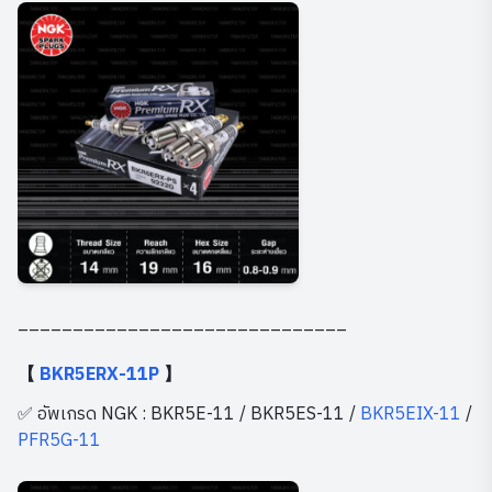
______________________________
【
BKR5ERX-11P
】
✅ อัพเกรด NGK : BKR5E-11 / BKR5ES-11 /
BKR5EIX-11
/
PFR5G-11