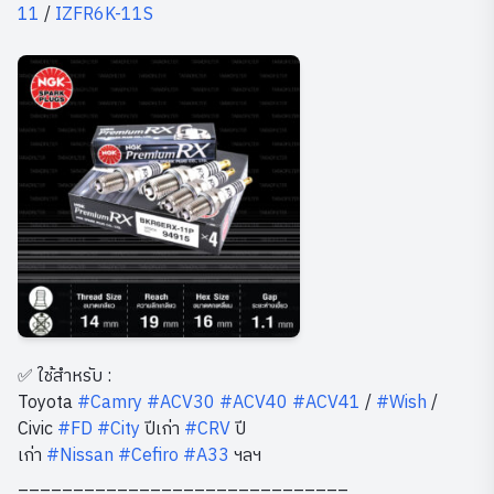
11
/
IZFR6K-11S
✅ ใช้สำหรับ :
Toyota
#Camry
#ACV30
#ACV40
#ACV41
/
#Wish
/
Civic
#FD
#City
ปีเก่า
#CRV
ปี
เก่า
#Nissan
#Cefiro
#A33
ฯลฯ
______________________________