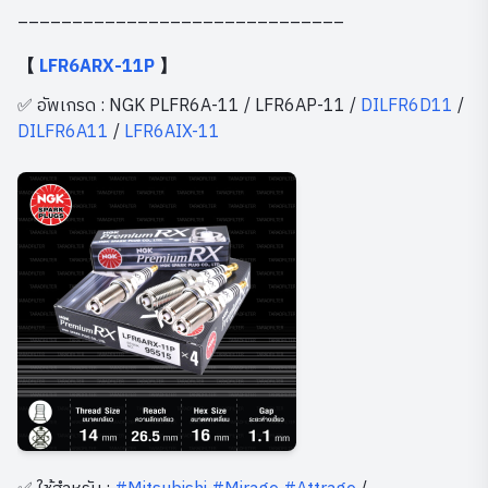
______________________________
【
LFR6ARX-11P
】
✅ อัพเกรด : NGK PLFR6A-11 / LFR6AP-11 /
DILFR6D11
/
DILFR6A11
/
LFR6AIX-11