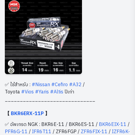
✅ ใช้สำหรับ :
#Nissan
#Cefiro
#A32
/
Toyota
#Vios
#Yaris
#Altis
ปีเก่า
______________________________
【
BKR6ERX-11P
】
✅ อัพเกรด NGK : BKR6E-11 / BKR6ES-11 /
BKR6EIX-11
/
PFR6G-11
/
IFR6T11
/ ZFR6FGP /
ZFR6FIX-11
/
IZFR6K-