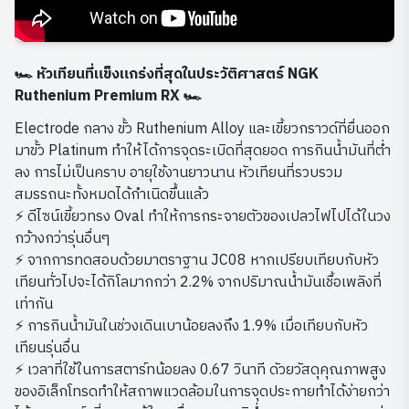
🏎 หัวเทียนที่แข็งแกร่งที่สุดในประวัติศาสตร์ NGK
Ruthenium Premium RX 🏎
Electrode กลาง ขั้ว Ruthenium Alloy และเขี้ยวกราวด์ที่ยื่นออก
มาขั้ว Platinum ทำให้ได้การจุดระเบิดที่สุดยอด การกินน้ำมันที่ต่ำ
ลง การไม่เป็นคราบ อายุใช้งานยาวนาน หัวเทียนที่รวบรวม
สมรรถนะทั้งหมดได้กำเนิดขึ้นแล้ว
⚡ ดีไซน์เขี้ยวทรง Oval ทำให้การกระจายตัวของเปลวไฟไปได้ในวง
กว้างกว่ารุ่นอื่นๆ
⚡ จากการทดสอบด้วยมาตราฐาน JC08 หากเปรียบเทียบกับหัว
เทียนทั่วไปจะได้กิโลมากกว่า 2.2% จากปริมาณน้ำมันเชื้อเพลิงที่
เท่ากัน
⚡ การกินน้ำมันในช่วงเดินเบาน้อยลงถึง 1.9% เมื่อเทียบกับหัว
เทียนรุ่นอื่น
⚡ เวลาที่ใช้ในการสตาร์ทน้อยลง 0.67 วินาที ดัวยวัสดุคุณภาพสูง
ของอิเล็กโทรดทำให้สถาพแวดล้อมในการจุดประกายทำได้ง่ายกว่า