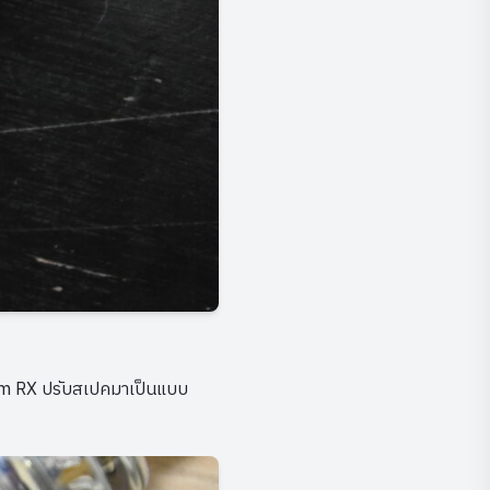
um RX ปรับสเปคมาเป็นแบบ