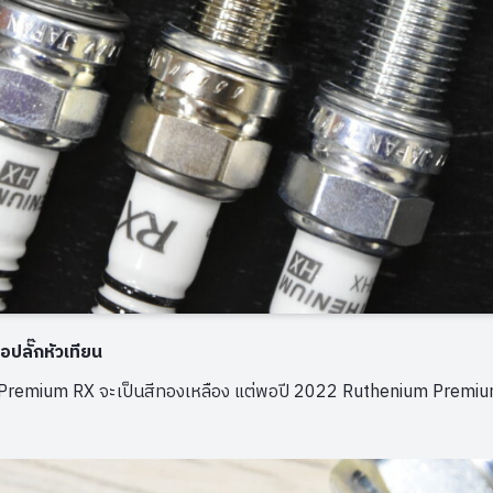
อปลั๊กหัวเทียน
 Premium RX จะเป็นสีทองเหลือง แต่พอปี 2022 Ruthenium Premi