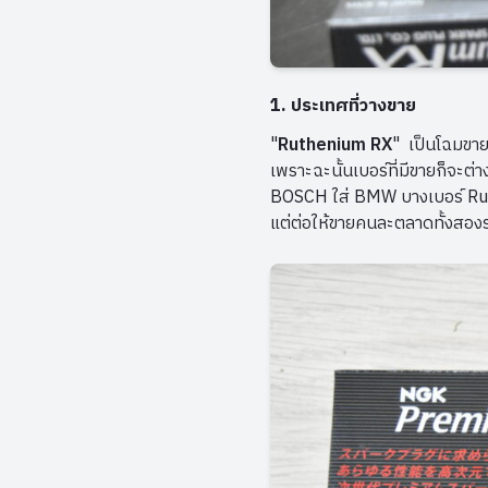
1. ประเทศที่วางขาย
"
Ruthenium RX
" เป็นโฉมขายใ
เพราะฉะนั้นเบอร์ที่มีขายก็จะต่าง
BOSCH ใส่ BMW บางเบอร์ Ruth
แต่ต่อให้ขายคนละตลาดทั้งสองร