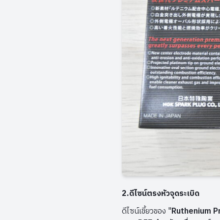
2.ดีไซน์ตรงหัวจุดระเบิด
ดีไซน์เขี้ยวของ "
Ruthenium P