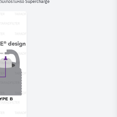
นต์มีเทอร์โบหรือ Supercharge