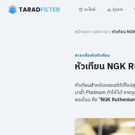
อะไหล่
รุ่นรถ
หน้าแรก
บทความ
หัวเทียน NG
สาระเกี่ยวกับหัวเทียน
หัวเทียน NGK 
หัวเทียนสำหรับรถยนต์ตัวท็อปสุ
มาขั้ว Platinum ทำให้ได้
การจุ
สองโฉม คือ "
NGK Rutheniu