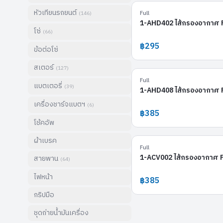
หัวเทียนรถยนต์
Full
(
146
)
1-AHD402 ไส้กรองอากาศ 
โซ่
(
66
)
฿295
ข้อต่อโซ่
สเตอร์
(
127
)
Full
แบตเตอรี่
(
39
)
1-AHD408 ไส้กรองอากาศ 
เครื่องชาร์จแบตฯ
(
6
)
฿385
โช้คอัพ
ผ้าเบรค
Full
1-ACV002 ไส้กรองอากาศ 
สายพาน
(
64
)
ไฟหน้า
฿385
กริปมือ
ชุดถ่ายน้ำมันเครื่อง