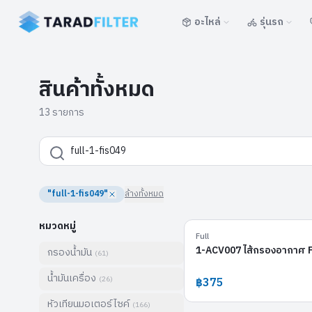
อะไหล่
รุ่นรถ
สินค้าทั้งหมด
13 รายการ
"full-1-fis049"
ล้างทั้งหมด
หมวดหมู่
Full
1-ACV007 ไส้กรองอากาศ 
กรองน้ำมัน
(
61
)
น้ำมันเครื่อง
(
26
)
฿375
หัวเทียนมอเตอร์ไซค์
(
166
)