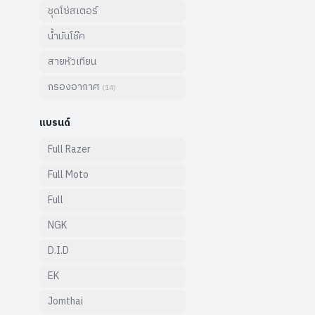
ชุดโซ่สเตอร์
น้ำมันโช๊ค
สายหัวเทียน
กรองอากาศ
(
14
)
แบรนด์
Full Razer
Full Moto
Full
NGK
D.I.D
EK
Jomthai