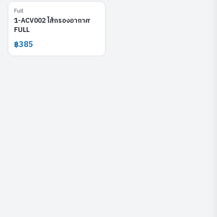
Full
1-ACV002
1-ACV002 ไส้กรองอากาศ
FULL
฿385