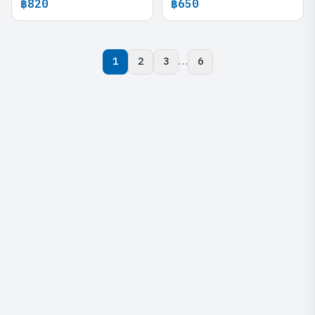
฿820
฿650
…
1
2
3
6