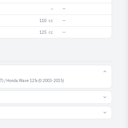
—
—
—
110 cc
—
125 cc
7) / Honda Wave 125i (ปี 2003-2015)