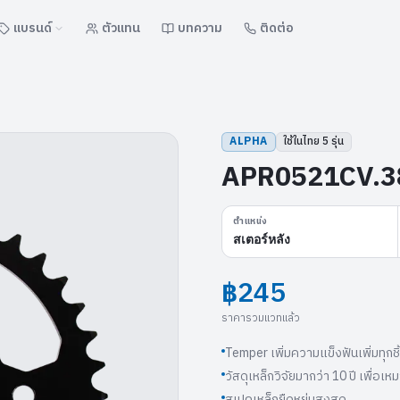
แบรนด์
ตัวแทน
บทความ
ติดต่อ
ALPHA
ใช้ในไทย
5
รุ่น
APR0521CV.38
ตำแหน่ง
สเตอร์หลัง
฿245
ราคารวมแวทแล้ว
Temper เพิ่มความแข็งฟันเพิ่มทุกชิ
วัสดุเหล็กวิจัยมากว่า 10 ปี เพื่อ
สเปคเหล็กยืดหยุ่นสูงสุด