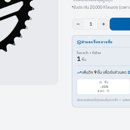
รับประกัน 20,000 กิโลเมตร (เฉพา
1
ส่วนลดซื้อหลายชิ้น
ในตะกร้า + ที่เลือก
1
ชิ้น
เพิ่มอีก
ชิ้น เพื่อรับส่วนลด
2
9
10
ชิ้น
-
25
%
฿183.75
นับรวมสเตอร์ทุกแบบในตะกร้า — ผสมหน้า 