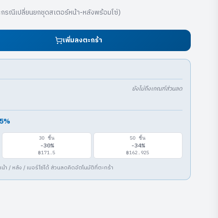
ะกรณีเปลี่ยนยกชุดสเตอร์หน้า-หลังพร้อมโซ่)
เพิ่มลงตะกร้า
ยังไม่ถึงเกณฑ์ส่วนลด
5
%
30
ชิ้น
50
ชิ้น
-
30
%
-
34
%
฿171.5
฿162.925
/ หลัง / เบอร์โซ่ได้ ส่วนลดคิดอัตโนมัติที่ตะกร้า