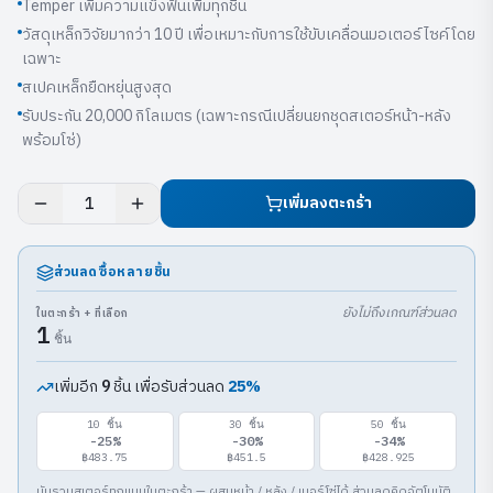
Temper เพิ่มความแข็งฟันเพิ่มทุกชิ้น
วัสดุเหล็กวิจัยมากว่า 10 ปี เพื่อเหมาะกับการใช้ขับเคลื่อนมอเตอร์ไซค์โดย
เฉพาะ
สเปคเหล็กยืดหยุ่นสูงสุด
รับประกัน 20,000 กิโลเมตร (เฉพาะกรณีเปลี่ยนยกชุดสเตอร์หน้า-หลัง
พร้อมโซ่)
เพิ่มลงตะกร้า
1
ส่วนลดซื้อหลายชิ้น
ยังไม่ถึงเกณฑ์ส่วนลด
ในตะกร้า + ที่เลือก
1
ชิ้น
เพิ่มอีก
ชิ้น เพื่อรับส่วนลด
25
%
9
10
ชิ้น
30
ชิ้น
50
ชิ้น
-
25
%
-
30
%
-
34
%
฿483.75
฿451.5
฿428.925
นับรวมสเตอร์ทุกแบบในตะกร้า — ผสมหน้า / หลัง / เบอร์โซ่ได้ ส่วนลดคิดอัตโนมัติ