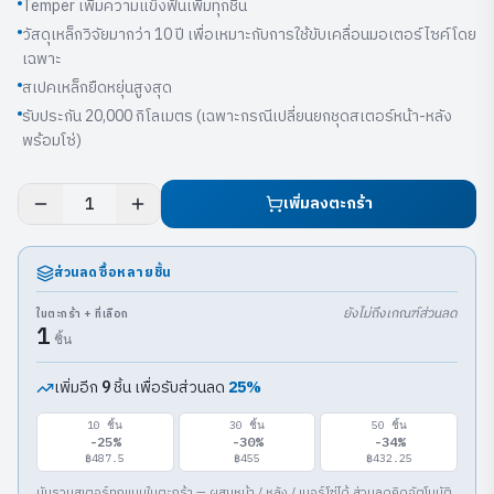
Temper เพิ่มความแข็งฟันเพิ่มทุกชิ้น
วัสดุเหล็กวิจัยมากว่า 10 ปี เพื่อเหมาะกับการใช้ขับเคลื่อนมอเตอร์ไซค์โดย
เฉพาะ
สเปคเหล็กยืดหยุ่นสูงสุด
รับประกัน 20,000 กิโลเมตร (เฉพาะกรณีเปลี่ยนยกชุดสเตอร์หน้า-หลัง
พร้อมโซ่)
เพิ่มลงตะกร้า
1
ส่วนลดซื้อหลายชิ้น
ยังไม่ถึงเกณฑ์ส่วนลด
ในตะกร้า + ที่เลือก
1
ชิ้น
เพิ่มอีก
ชิ้น เพื่อรับส่วนลด
25
%
9
10
ชิ้น
30
ชิ้น
50
ชิ้น
-
25
%
-
30
%
-
34
%
฿487.5
฿455
฿432.25
นับรวมสเตอร์ทุกแบบในตะกร้า — ผสมหน้า / หลัง / เบอร์โซ่ได้ ส่วนลดคิดอัตโนมัติ