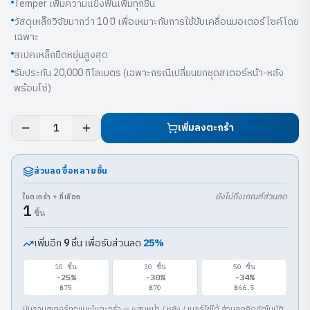
Temper เพิ่มความแข็งฟันเพิ่มทุกชิ้น
วัสดุเหล็กวิจัยมากว่า 10 ปี เพื่อเหมาะกับการใช้ขับเคลื่อนมอเตอร์ไซค์โดย
เฉพาะ
สเปคเหล็กยืดหยุ่นสูงสุด
รับประกัน 20,000 กิโลเมตร (เฉพาะกรณีเปลี่ยนยกชุดสเตอร์หน้า-หลัง
พร้อมโซ่)
เพิ่มลงตะกร้า
1
ส่วนลดซื้อหลายชิ้น
ยังไม่ถึงเกณฑ์ส่วนลด
ในตะกร้า + ที่เลือก
1
ชิ้น
เพิ่มอีก
ชิ้น เพื่อรับส่วนลด
25
%
9
10
ชิ้น
30
ชิ้น
50
ชิ้น
-
25
%
-
30
%
-
34
%
฿75
฿70
฿66.5
นับรวมสเตอร์ทุกแบบในตะกร้า — ผสมหน้า / หลัง / เบอร์โซ่ได้ ส่วนลดคิดอัตโนมัติ