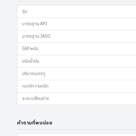
รุ่น
มาตรฐาน API
มาตรฐาน JASO
ใช้สำหรับ
ชนิดน้ำมัน
ปริมาณบรรจุ
เบอร์ความหนืด
ระยะเปลี่ยนถ่าย
คำถามที่พบบ่อย