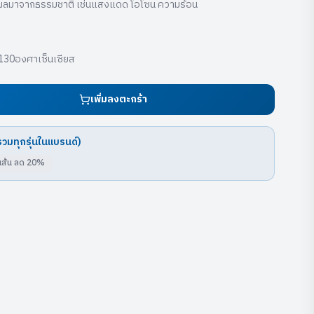
็นผลมาจากธรรมชาติ เช่นแสงแดด โอโซน ความร้อน
40-130องศาเซ็นเซียส
เพิ่มลงตะกร้า
รวมทุกรุ่นในแบรนด์)
เส้น ลด
20
%