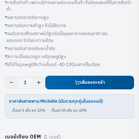
การยืดตัวตํ่า เพราะมีค่าทนทานต่อแรงดึงตํ่า จึงมีคุณสมบัติในการยืดตัว
ตํ่า
ทนทานต่อการฉีกขาดสูง
ทนทานต่อความล้าสูง จึงไม่ยืดง่าย
ทนต่อการเสื่อมสภาพได้สูงอันเป็นผลมาจากธรรมชาติ เช่น
แสงแดด โอโซน ความร้อน
ทนทานต่อสารเคมีและนํ้ามัน
มีความเป็นฉนวนสูง แม้อุณหภูมิสูง
ใช้ได้ในอุณหภูมิที่กว้างตั้งแต่ -40-130องศาเซ็นเซียส
เพิ่มลงตะกร้า
1
ราคาส่งสายพาน
Michelin
(นับรวมทุกรุ่นในแบรนด์)
ตั้งแต่
5
เส้น ลด
15
%
ตั้งแต่
30
เส้น ลด
20
%
เบอร์เทียบ OEM
(
1
เบอร์)