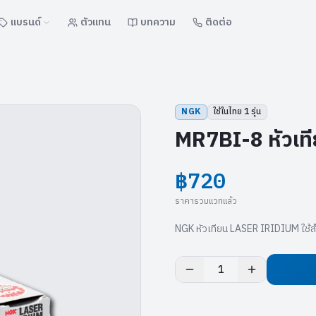
แบรนด์
ตัวแทน
บทความ
ติดต่อ
NGK
ใช้ในไทย
1
รุ่น
MR7BI-8 หัวเท
฿720
ราคารวมแวทแล้ว
NGK หัวเทียน LASER IRIDIUM ใช้
1