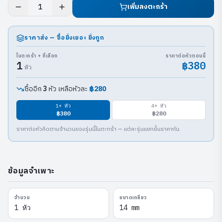
เพิ่มลงตะกร้า
1
ราคาส่ง — ซื้อยิ่งเยอะ ยิ่งถูก
ในตะกร้า + ที่เลือก
ราคาต่อหัวตอนนี้
1
฿380
หัว
ซื้ออีก
หัว เหลือหัวละ
฿280
3
1
+ หัว
4
+ หัว
฿380
฿280
ราคาต่อหัวคิดตามจำนวนของรุ่นนี้ในตะกร้า — แต่ละรุ่นแยกขั้นราคากัน
ข้อมูลจำเพาะ
จำนวน
ขนาดเกลียว
1 หัว
14 mm