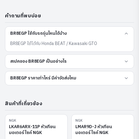
คำถามที่พบบ่อย
BR8EGP ใช้กับรถรุ่นไหนได้บ้าง
BR8EGP ใช้ได้กับ Honda BEAT / Kawasaki GTO
สเปคของ BR8EGP เป็นอย่างไร
BR8EGP ราคาเท่าไหร่ มีค่าจัดส่งไหม
สินค้าที่เกี่ยวข้อง
NGK
NGK
LKAR6ARX-11P
LMAR9D-J
LKAR6ARX-11P หัวเทียน
LMAR9D-J หัวเทียน
มอเตอร์ไซค์ NGK
มอเตอร์ไซค์ NGK