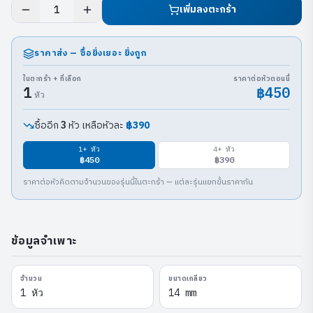
เพิ่มลงตะกร้า
1
ราคาส่ง — ซื้อยิ่งเยอะ ยิ่งถูก
ในตะกร้า + ที่เลือก
ราคาต่อหัวตอนนี้
1
฿450
หัว
ซื้ออีก
หัว เหลือหัวละ
฿390
3
1
+ หัว
4
+ หัว
฿450
฿390
ราคาต่อหัวคิดตามจำนวนของรุ่นนี้ในตะกร้า — แต่ละรุ่นแยกขั้นราคากัน
ข้อมูลจำเพาะ
จำนวน
ขนาดเกลียว
1 หัว
14 mm