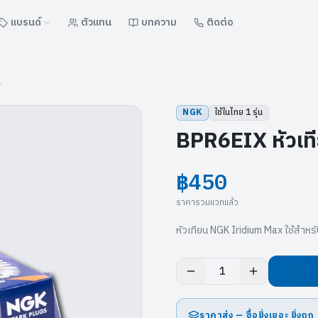
แบรนด์
ตัวแทน
บทความ
ติดต่อ
K
NGK
ใช้ในไทย
1
รุ่น
BPR6EIX หัวเท
฿450
ราคารวมแวทแล้ว
หัวเทียน NGK Iridium Max ใช้สำห
1
ราคาส่ง — ซื้อยิ่งเยอะ ยิ่งถูก