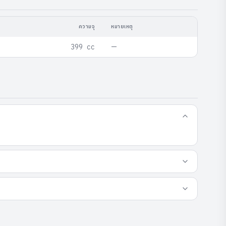
ความจุ
หมายเหตุ
—
399 cc