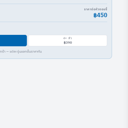
ราคาต่อหัวตอนนี้
฿450
4
+ หัว
฿390
ร้า — แต่ละรุ่นแยกขั้นราคากัน