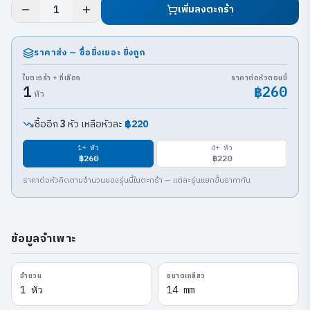
เพิ่มลงตะกร้า
1
ราคาส่ง — ซื้อยิ่งเยอะ ยิ่งถูก
ในตะกร้า + ที่เลือก
ราคาต่อหัวตอนนี้
1
฿260
หัว
ซื้ออีก
หัว เหลือหัวละ
฿220
3
1
+ หัว
4
+ หัว
฿260
฿220
ราคาต่อหัวคิดตามจำนวนของรุ่นนี้ในตะกร้า — แต่ละรุ่นแยกขั้นราคากัน
ข้อมูลจำเพาะ
จำนวน
ขนาดเกลียว
1 หัว
14 mm