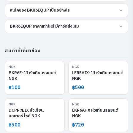
สเปคของ BKR6EQUP เป็นอย่างไร
BKR6EQUP ราคาเท่าไหร่ มีค่าจัดส่งไหม
สินค้าที่เกี่ยวข้อง
NGK
NGK
BKR6E-11
LFR5AIX-11
BKR6E-11 หัวเทียนรถยนต์
LFR5AIX-11 หัวเทียนรถยนต์
NGK
NGK
฿100
฿500
NGK
NGK
DCPR7EIX
LKR6AHX
DCPR7EIX หัวเทียน
LKR6AHX หัวเทียนรถยนต์
มอเตอร์ไซค์ NGK
NGK
฿500
฿720