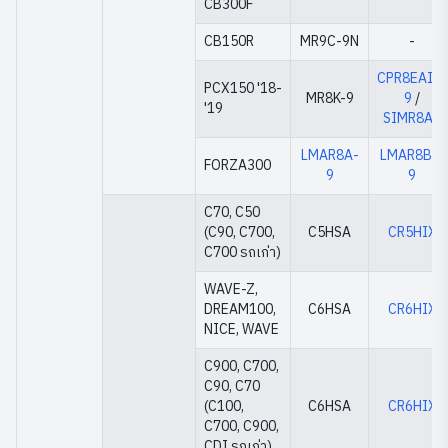
CB300F
CB150R
MR9C-9N
-
CPR8EAIX-
PCX150 '18-
MR8K-9
9
/
'19
SIMR8A9
LMAR8A-
LMAR8BI-
FORZA300
9
9
C70, C50
(C90, C700,
C5HSA
CR5HIX
C700 รถเก่า)
WAVE-Z,
DREAM100,
C6HSA
CR6HIX
NICE, WAVE
C900, C700,
C90, C70
(C100,
C6HSA
CR6HIX
C700, C900,
CDI รถเก่า)