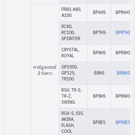
FR80, A80,
BP6HS
BPR6HIX
A100
RC80,
RC100,
BP7HS
BPR7HIX
SPIINTER
CRYSTAL,
BP8HS
BPR8HIX
ROYAL
GP1000,
คาร์บูเรเตอร์
GP125,
B8HS
BR8HIX
2 จังหวะ
TR100
RGV, TR-S,
TR-Z,
BP8HS
BPR8HIX
SWING
RGV-S, SSS,
AKIRA,
BP8ES
BPR8EIX
FLASH,
COOL