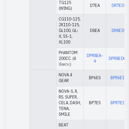
TG125
D7EA
DR7EIX
(WING)
CG110-125,
JX110-125,
GL100, GL-
D8EA
DR8EIX
X, SS-1,
XL100
PHANTOM
DPR8EA-
200CC. (4
DPR8EIX-9
9
จังหวะ)
NOVA 4
BP6ES
BPR6EIX
GEAR
NOVA-S, R,
RS, SUPER,
CELA, DASH,
BP7ES
BPR7EIX
TENA,
SMILE
BEAT