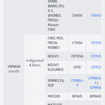
SPARK,
(NANO, RX),
X-1,
(RAINBO,
C6HSA
CR6HIX
FRESH)
Always
FINO
FINO, MIO,
FRESH,
C7HSA
CR7HIX
RAINBO
NOUVO
CR7HSA
CR7HIX
คาร์บูเรเตอร์
NOUVO
4 จังหวะ
YAMAHA
CR7E
CR7EIX
ELEGANCE
ยามาฮ่า
CPR8EAIX-
SPARK135i,
CPR8EA-
9
/
X1R
9
SIMR8A9
MATE80
BP6HS
BPR6HIX