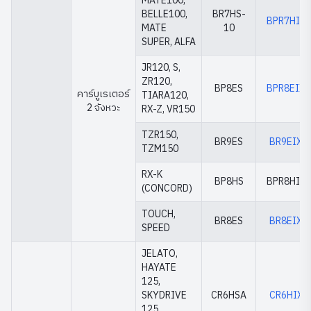
MATE100,
BELLE100,
BR7HS-
BPR7HIX
MATE
10
SUPER, ALFA
JR120, S,
ZR120,
BP8ES
BPR8EIX
คาร์บูเรเตอร์
TIARA120,
2 จังหวะ
RX-Z, VR150
TZR150,
BR9ES
BR9EIX
TZM150
RX-K
BP8HS
BPR8HIX
(CONCORD)
TOUCH,
BR8ES
BR8EIX
SPEED
JELATO,
HAYATE
125,
SKYDRIVE
CR6HSA
CR6HIX
125,