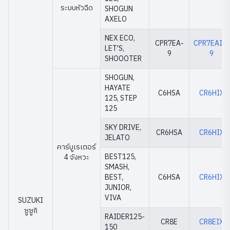
ระบบหัวฉีด
SHOGUN
AXELO
NEX ECO,
CPR7EA-
CPR7EAIX-
LET'S,
9
9
SHOOOTER
SHOGUN,
HAYATE
C6HSA
CR6HIX
125, STEP
125
SKY DRIVE,
CR6HSA
CR6HIX
JELATO
คาร์บูเรเตอร์
BEST125,
4 จังหวะ
SMASH,
BEST,
C6HSA
CR6HIX
JUNIOR,
VIVA
SUZUKI
ซูซูกิ
RAIDER125-
CR8E
CR8EIX
150