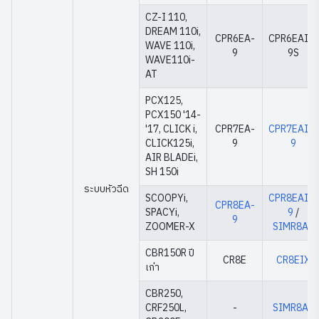
CZ-I 110,
DREAM 110i,
CPR6EA-
CPR6EAIX-
WAVE 110i,
9
9S
WAVE110i-
AT
PCX125,
PCX150 '14-
'17, CLICK i,
CPR7EA-
CPR7EAIX-
CLICK125i,
9
9
AIR BLADEi,
SH 150i
ระบบหัวฉีด
SCOOPYi,
CPR8EAIX-
CPR8EA-
SPACYi,
9
/
9
ZOOMER-X
SIMR8A9
CBR150R ปี
CR8E
CR8EIX
เก่า
CBR250,
CRF250L,
-
SIMR8A9