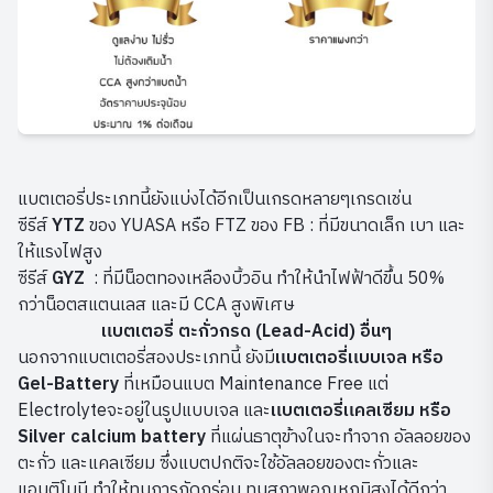
แบตเตอรี่ประเภทนี้ยังแบ่งได้อีกเป็นเกรดหลายๆเกรดเช่น
ซีรีส์
YTZ
ของ YUASA หรือ FTZ ของ FB : ที่มีขนาดเล็ก เบา และ
ให้แรงไฟสูง
ซีรีส์
GYZ
: ที่มีน็อตทองเหลืองบิ้วอิน ทำให้นำไฟฟ้าดีขึ้น 50%
กว่าน็อตสแตนเลส และมี CCA สูงพิเศษ
แบตเตอรี่ ตะกั่วกรด (Lead-Acid) อื่นๆ
นอกจากแบตเตอรี่สองประเภทนี้ ยังมี
แบตเตอรี่แบบเจล หรือ
Gel-Battery
ที่เหมือนแบต Maintenance Free แต่
Electrolyteจะอยู่ในรูปแบบเจล และ
แบตเตอรี่แคลเซียม หรือ
Silver calcium battery
ที่แผ่นธาตุข้างในจะทำจาก อัลลอยของ
ตะกั่ว และแคลเซียม ซึ่งแบตปกติจะใช้อัลลอยของตะกั่วและ
แอนติโมนี ทำให้ทนการกัดกร่อน ทนสภาพอุณหภูมิสูงได้ดีกว่า