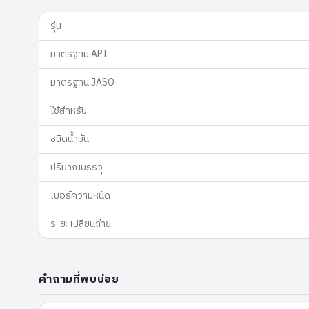
รุ่น
มาตรฐาน API
มาตรฐาน JASO
ใช้สำหรับ
ชนิดน้ำมัน
ปริมาณบรรจุ
เบอร์ความหนืด
ระยะเปลี่ยนถ่าย
คำถามที่พบบ่อย