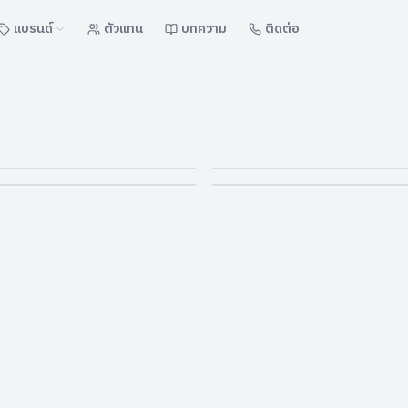
แบรนด์
ตัวแทน
บทความ
ติดต่อ