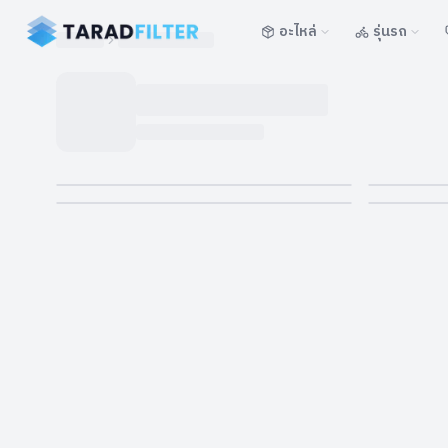
อะไหล่
รุ่นรถ