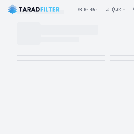
อะไหล่
รุ่นรถ