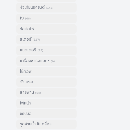
หัวเทียนรถยนต์
(
146
)
โซ่
(
66
)
ข้อต่อโซ่
สเตอร์
(
127
)
แบตเตอรี่
(
39
)
เครื่องชาร์จแบตฯ
(
6
)
โช้คอัพ
ผ้าเบรค
สายพาน
(
64
)
ไฟหน้า
กริปมือ
ชุดถ่ายน้ำมันเครื่อง