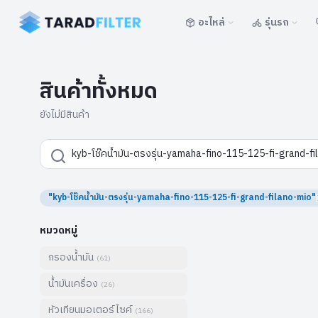
อะไหล่
รุ่นรถ
สินค้าทั้งหมด
ยังไม่มีสินค้า
"kyb-โช๊คน้ำมัน-ตรงรุ่น-yamaha-fino-115-125-fi-grand-filano-mio"
หมวดหมู่
กรองน้ำมัน
(
61
)
น้ำมันเครื่อง
(
26
)
หัวเทียนมอเตอร์ไซค์
(
166
)