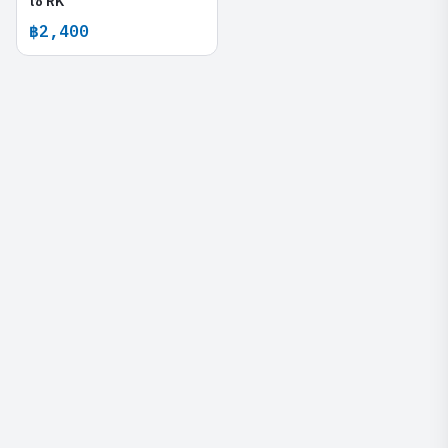
โซ่ RK
฿2,400