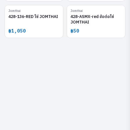
Jomthai
Jomthai
428-136-RED
428-ASMX-red
428-136-RED โซ่ JOMTHAI
428-ASMX-red ข้อต่อโซ่
JOMTHAI
฿1,050
฿50