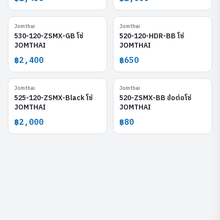
Jomthai
Jomthai
530-120-ZSMX-GB
520-120-HDR-BB
530-120-ZSMX-GB โซ่
520-120-HDR-BB โซ่
JOMTHAI
JOMTHAI
฿2,400
฿650
Jomthai
Jomthai
525-120-ZSMX-Black
520-ZSMX-BB
525-120-ZSMX-Black โซ่
520-ZSMX-BB ข้อต่อโซ่
JOMTHAI
JOMTHAI
฿2,000
฿80