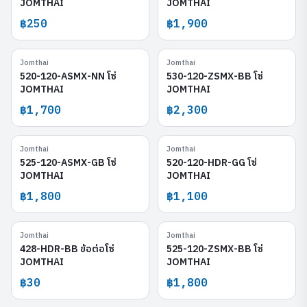
JOMTHAI
JOMTHAI
฿250
฿1,900
Jomthai
Jomthai
520-120-ASMX-NN
530-120-ZSMX-BB
520-120-ASMX-NN โซ่
530-120-ZSMX-BB โซ่
JOMTHAI
JOMTHAI
฿1,700
฿2,300
Jomthai
Jomthai
525-120-ASMX-GB
520-120-HDR-GG
525-120-ASMX-GB โซ่
520-120-HDR-GG โซ่
JOMTHAI
JOMTHAI
฿1,800
฿1,100
Jomthai
Jomthai
428-HDR-BB
525-120-ZSMX-BB
428-HDR-BB ข้อต่อโซ่
525-120-ZSMX-BB โซ่
JOMTHAI
JOMTHAI
฿30
฿1,800