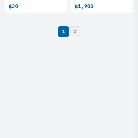
฿30
฿1,900
1
2