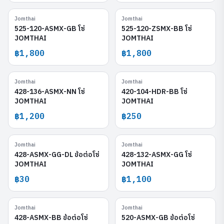
Jomthai
Jomthai
525-120-ASMX-GB
525-120-ZSMX-BB
525-120-ASMX-GB โซ่
525-120-ZSMX-BB โซ่
JOMTHAI
JOMTHAI
฿1,800
฿1,800
Jomthai
Jomthai
428-136-ASMX-NN
420-104-HDR-BB
428-136-ASMX-NN โซ่
420-104-HDR-BB โซ่
JOMTHAI
JOMTHAI
฿1,200
฿250
Jomthai
Jomthai
428-ASMX-GG-DL
428-132-ASMX-GG
428-ASMX-GG-DL ข้อต่อโซ่
428-132-ASMX-GG โซ่
JOMTHAI
JOMTHAI
฿30
฿1,100
Jomthai
Jomthai
428-ASMX-BB
520-ASMX-GB
428-ASMX-BB ข้อต่อโซ่
520-ASMX-GB ข้อต่อโซ่