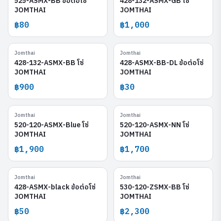
525-ASMX-BB ข้อต่อโซ่
428-132-ASMX-GB โซ่
JOMTHAI
JOMTHAI
฿80
฿1,000
Jomthai
Jomthai
428-132-ASMX-BB
428-ASMX-BB-DL
428-132-ASMX-BB โซ่
428-ASMX-BB-DL ข้อต่อโซ่
JOMTHAI
JOMTHAI
฿900
฿30
Jomthai
Jomthai
520-120-ASMX-Blue
520-120-ASMX-NN
520-120-ASMX-Blue โซ่
520-120-ASMX-NN โซ่
JOMTHAI
JOMTHAI
฿1,900
฿1,700
Jomthai
Jomthai
428-ASMX-black
530-120-ZSMX-BB
428-ASMX-black ข้อต่อโซ่
530-120-ZSMX-BB โซ่
JOMTHAI
JOMTHAI
฿50
฿2,300