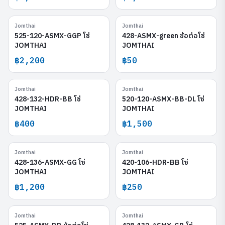
Jomthai
Jomthai
525-120-ASMX-GGP
428-ASMX-green
525-120-ASMX-GGP โซ่
428-ASMX-green ข้อต่อโซ่
JOMTHAI
JOMTHAI
฿2,200
฿50
Jomthai
Jomthai
428-132-HDR-BB
520-120-ASMX-BB-DL
428-132-HDR-BB โซ่
520-120-ASMX-BB-DL โซ่
JOMTHAI
JOMTHAI
฿400
฿1,500
Jomthai
Jomthai
428-136-ASMX-GG
420-106-HDR-BB
428-136-ASMX-GG โซ่
420-106-HDR-BB โซ่
JOMTHAI
JOMTHAI
฿1,200
฿250
Jomthai
Jomthai
525-ASMX-BB
428-132-ASMX-GB