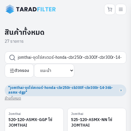
สินค้าทั้งหมด
27 รายการ
ตัวกรอง
"jomthai-ชุดโซ่สเตอร์-honda-cbr250r-cb300f-cbr300r-14-36b-
asmx-dgp"
ล้างทั้งหมด
Jomthai
Jomthai
520-120-ASMX-GGP
525-120-ASMX-NN
520-120-ASMX-GGP โซ่
525-120-ASMX-NN โซ่
JOMTHAI
JOMTHAI