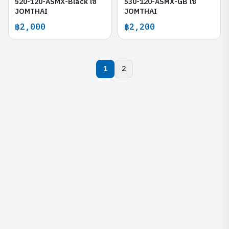
520-120-ASMX-Black โซ่
530-120-ASMX-GB โซ่
JOMTHAI
JOMTHAI
฿2,000
฿2,200
1
2