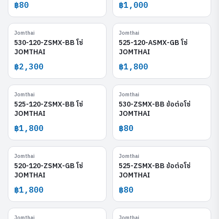
฿80
฿1,000
Jomthai
Jomthai
530-120-ZSMX-BB
525-120-ASMX-GB
530-120-ZSMX-BB โซ่
525-120-ASMX-GB โซ่
JOMTHAI
JOMTHAI
฿2,300
฿1,800
Jomthai
Jomthai
525-120-ZSMX-BB
530-ZSMX-BB
525-120-ZSMX-BB โซ่
530-ZSMX-BB ข้อต่อโซ่
JOMTHAI
JOMTHAI
฿1,800
฿80
Jomthai
Jomthai
520-120-ZSMX-GB
525-ZSMX-BB
520-120-ZSMX-GB โซ่
525-ZSMX-BB ข้อต่อโซ่
JOMTHAI
JOMTHAI
฿1,800
฿80
Jomthai
Jomthai
520-ZSMX-GG
525-120-ZSMX-GB