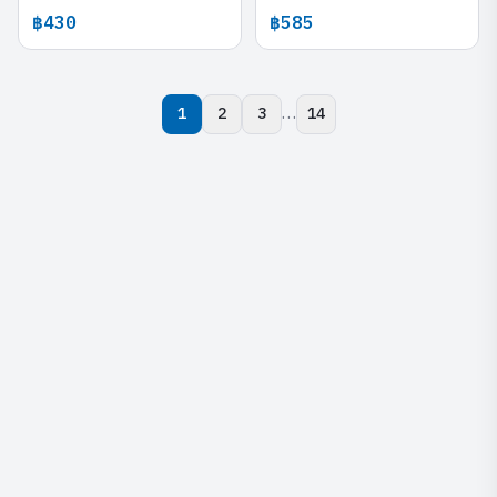
฿430
฿585
…
1
2
3
14